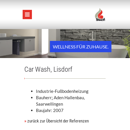
STARTSEITE
WELLNESS FÜR ZUHAUSE.
SERVICE
Car Wash, Lisdorf
HEIZUNG
Industrie-Fußbodenheizung
BAD / SANITÄR
Bauherr
:
Aden Hallenbau,
Saarwellingen
LÜFTUNG / KLIMA
Baujahr: 2007
»
zurück zur Übersicht der Referenzen
SOLAR