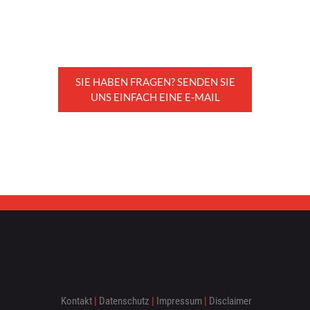
FLIESEN
REFERENZEN
SIE HABEN FRAGEN? SENDEN SIE
UNS EINFACH EINE E-MAIL
ÜBER BRACK
HISTORIE
UNSER TEAM
JOBS
KONTAKT
Kontakt
|
Datenschutz
|
Impressum
|
Disclaimer