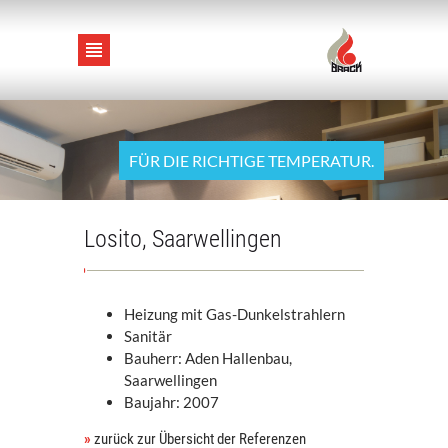
STARTSEITE
FÜR DIE RICHTIGE TEMPERATUR.
SERVICE
Losito, Saarwellingen
HEIZUNG
Heizung mit Gas-Dunkelstrahlern
BAD / SANITÄR
Sanitär
Bauherr: Aden Hallenbau,
LÜFTUNG / KLIMA
Saarwellingen
Baujahr: 2007
SOLAR
»
zurück zur Übersicht der Referenzen