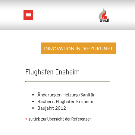
STARTSEITE
INNOVATION IN DIE ZUKUNFT
SERVICE
Flughafen Ensheim
HEIZUNG
Änderungen Heizung/Sanitär
BAD / SANITÄR
Bauherr: Flughafen Ensheim
Baujahr: 2012
LÜFTUNG / KLIMA
»
zurück zur Übersicht der Referenzen
SOLAR