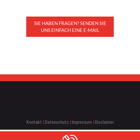
FLIESEN
SIE HABEN FRAGEN? SENDEN SIE
UNS EINFACH EINE E-MAIL
REFERENZEN
ÜBER BRACK
HISTORIE
UNSER TEAM
JOBS
Kontakt
|
Datenschutz
|
Impressum
|
Disclaimer
KONTAKT